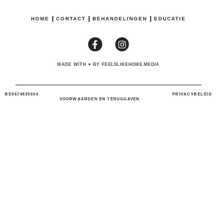
HOME
CONTACT
BEHANDELINGEN
EDUCATIE
MADE WITH
♥
BY FEELSLIKEHOME.MEDIA
BE0674825634
PRIVACYBELEID
VOORWAARDEN EN TERUGGAVEN