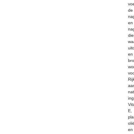
vo
de
na
en
na
di
wa
uit
en
br
wo
vo
Rij
aa
nat
ing
Vi
E,
pla
oli
en