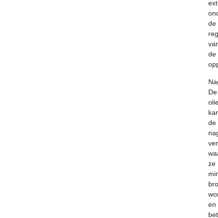
ext
on
de
reg
va
de
op
Nag
De
oli
ka
de
nag
ver
wa
ze
mi
br
wo
en
bet