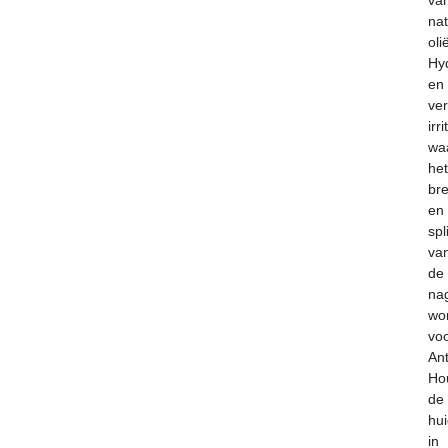
va
nat
oli
Hy
en
ve
irri
wa
het
br
en
spl
va
de
nag
wo
vo
Ant
Ho
de
hu
in