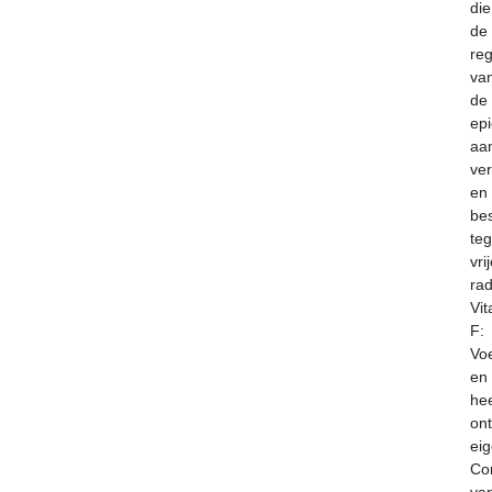
die
de
reg
va
de
ep
aan
ver
en
be
te
vri
rad
Vi
F:
Vo
en
hee
on
ei
Co