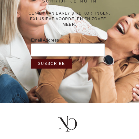
SCHRIJF JE NU IN
GENIET VAN EARLY BIRD KORTINGEN,
EXLUSIEVE VOORDELEN EN ZOVEEL
MEER.
*
Email Address