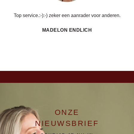
voor anderen.
Super geholpen, erg klantvriendelijk, niets is tev
wat je ook vraagt. Echt een aanrader!!!
MARIE CLAIRE PUT
ONZE
NIEUWSBRIEF