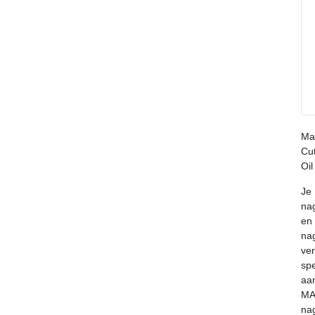
Ma
Cut
Oil
Je
na
en
na
ve
spe
aa
MA
nag