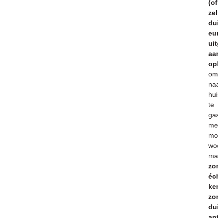
(of
zel
du
eu
ui
aa
op
om
na
hui
te
ga
me
mo
wo
ma
zo
éc
ke
zo
du
an