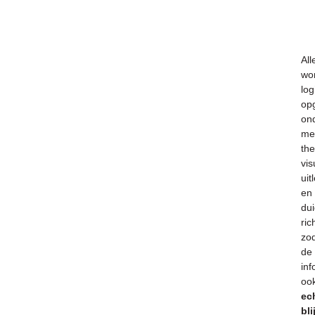
All
wo
log
op
on
me
the
vis
uit
en
dui
ric
zo
de
inf
oo
ec
bli