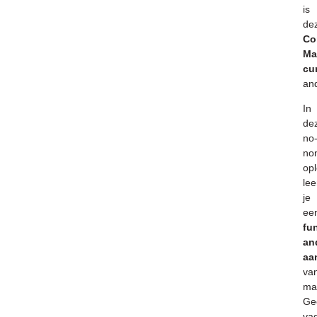
is
de
Co
Ma
cu
an
In
de
no
no
opl
lee
je
ee
fu
an
aa
va
ma
Ge
va