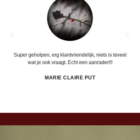
ren.
Super geholpen, erg klantvriendelijk, niets is teveel
wat je ook vraagt. Echt een aanrader!!!
MARIE CLAIRE PUT