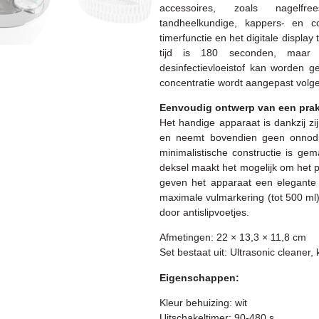
accessoires, zoals nagelfre
tandheelkundige, kappers- en c
timerfunctie en het digitale display
tijd is 180 seconden, maar
desinfectievloeistof kan worden ge
concentratie wordt aangepast volg
Eenvoudig ontwerp van een prakt
Het handige apparaat is dankzij z
en neemt bovendien geen onnodig
minimalistische constructie is gem
deksel maakt het mogelijk om het pr
geven het apparaat een elegante 
maximale vulmarkering (tot 500 ml)
door antislipvoetjes.
Afmetingen: 22 × 13,3 × 11,8 cm
Set bestaat uit: Ultrasonic cleaner,
Eigenschappen:
Kleur behuizing: wit
Uitschakeltimer: 90-480 s