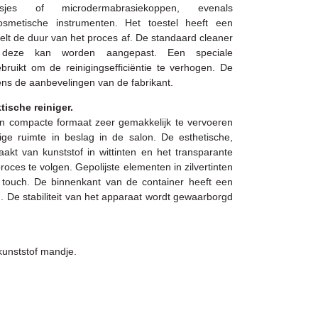
esjes of microdermabrasiekoppen, evenals
osmetische instrumenten. Het toestel heeft een
 telt de duur van het proces af. De standaard cleaner
 deze kan worden aangepast. Een speciale
bruikt om de reinigingsefficiëntie te verhogen. De
ens de aanbevelingen van de fabrikant.
ische reiniger.
ijn compacte formaat zeer gemakkelijk te vervoeren
e ruimte in beslag in de salon. De esthetische,
aakt van kunststof in wittinten en het transparante
oces te volgen. Gepolijste elementen in zilvertinten
touch. De binnenkant van de container heeft een
. De stabiliteit van het apparaat wordt gewaarborgd
 kunststof mandje.