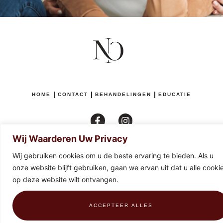
HOME
CONTACT
BEHANDELINGEN
EDUCATIE
Wij Waarderen Uw Privacy
MADE WITH
♥
BY FEELSLIKEHOME.MEDIA
Wij gebruiken cookies om u de beste ervaring te bieden. Als u
onze website blijft gebruiken, gaan we ervan uit dat u alle cooki
BE0674825634
PRIVACYBELEID
VOORWAARDEN EN TERUGGAVEN
op deze website wilt ontvangen.
ACCEPTEER ALLES
0