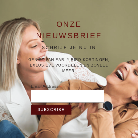
ONZE
NIEUWSBRIEF
SCHRIJF JE NU IN
GENIET VAN EARLY BIRD KORTINGEN,
EXLUSIEVE VOORDELEN EN ZOVEEL
MEER.
*
Email Address