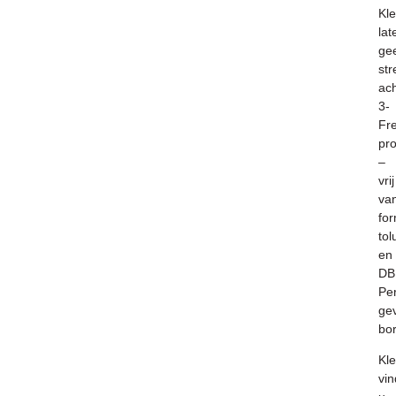
Kl
lat
ge
st
ach
3-
Fr
pr
–
vrij
va
fo
to
en
DB
Per
ge
bor
K
l
vin