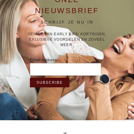
NIEUWSBRIEF
SCHRIJF JE NU IN
GENIET VAN EARLY BIRD KORTINGEN,
EXLUSIEVE VOORDELEN EN ZOVEEL
MEER.
*
Email Address