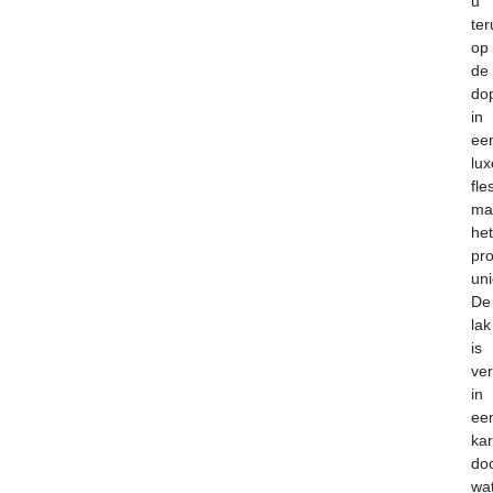
u
ter
op
de
do
in
ee
lux
fle
ma
het
pr
uni
De
lak
is
ve
in
ee
ka
do
wa