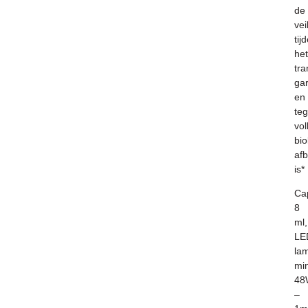
de
vei
tij
het
tra
ga
en
teg
vol
bio
af
is*
Cap
8
ml,
LE
la
mi
48
–