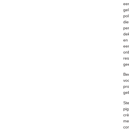
ee
gel
pol
die
per
de
en
ee
onb
res
gee
Be
vo
pro
geb
St
pig
cr
me
con