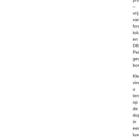
pr
–
vrij
va
fo
to
en
DB
Per
ge
bor
K
l
vin
u
ter
op
de
do
in
ee
lux