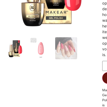
op
de
ho
wa
he
it
we
op
vo
is.
Ma
Ge
Pol
is