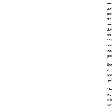
ee
gel
pol
die
per
de
en
ee
onb
res
gee
Be
vo
pro
geb
St
pig
cr
me
con