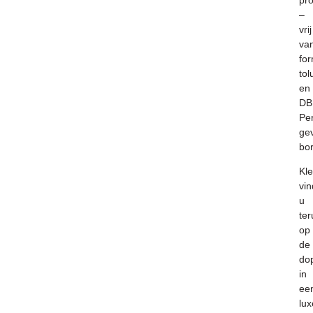
pr
–
vrij
va
fo
to
en
DB
Per
ge
bor
K
l
vin
u
ter
op
de
do
in
ee
lux