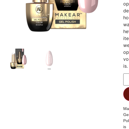
op
de
ho
wa
he
it
we
op
vo
is.
Ma
Ge
Pol
is