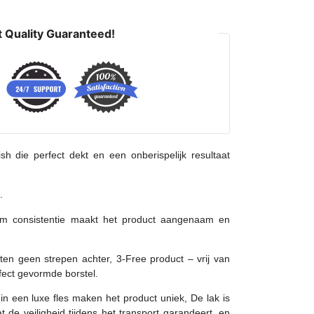
 Quality Guaranteed!
sh die perfect dekt en een onberispelijk resultaat
.
um consistentie maakt het product aangenaam en
en geen strepen achter, 3-Free product – vrij van
fect gevormde borstel.
 in een luxe fles maken het product uniek, De lak is
 de veiligheid tijdens het transport garandeert, en