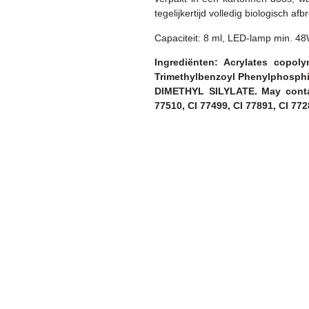
tegelijkertijd volledig biologisch afb
Capaciteit: 8 ml, LED-lamp min. 4
Ingrediënten: Acrylates cop
Trimethylbenzoyl Phenylphosphi
DIMETHYL SILYLATE. May contain
77510, CI 77499, CI 77891, CI 772