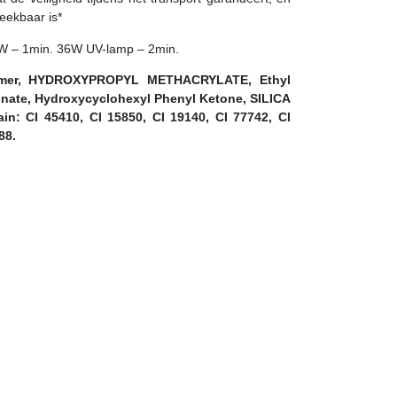
reekbaar is*
8W – 1min. 36W UV-lamp – 2min.
olymer, HYDROXYPROPYL METHACRYLATE, Ethyl
nate, Hydroxycyclohexyl Phenyl Ketone, SILICA
: CI 45410, CI 15850, CI 19140, CI 77742, CI
88.