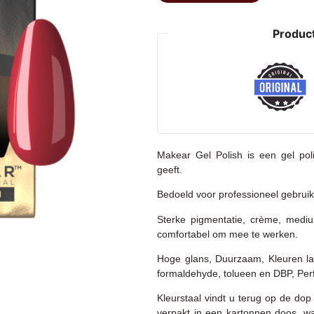
Product
Makear Gel Polish is een gel poli
geeft.
Bedoeld voor professioneel gebruik
Sterke pigmentatie, crème, medi
comfortabel om mee te werken.
Hoge glans, Duurzaam, Kleuren lat
formaldehyde, tolueen en DBP, Per
K
leurstaal vindt u terug op de dop
verpakt in een kartonnen doos, wat