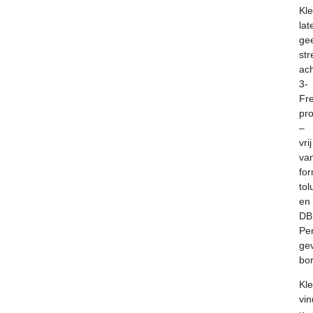
Kl
lat
ge
st
ach
3-
Fr
pr
–
vrij
va
fo
to
en
DB
Per
ge
bor
K
l
vin