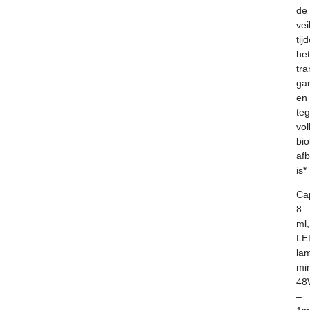
de
vei
tij
het
tra
ga
en
teg
vol
bio
af
is*
Cap
8
ml,
LE
la
mi
48
–