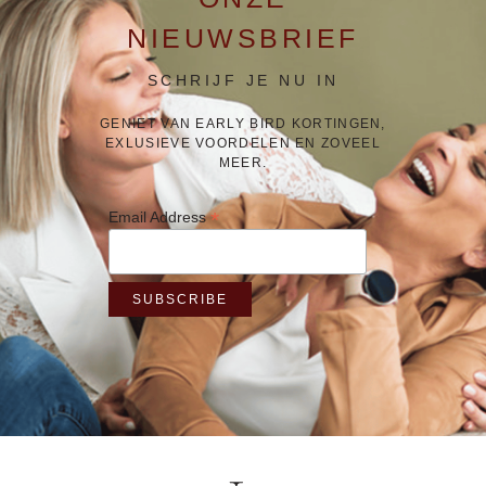
NIEUWSBRIEF
SCHRIJF JE NU IN
GENIET VAN EARLY BIRD KORTINGEN,
EXLUSIEVE VOORDELEN EN ZOVEEL
MEER.
*
Email Address