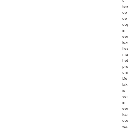
u
ter
op
de
do
in
ee
lux
fle
ma
het
pr
uni
De
lak
is
ve
in
ee
ka
do
wa