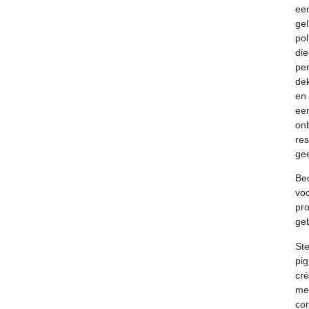
ee
gel
pol
die
per
de
en
ee
onb
res
gee
Be
vo
pro
geb
St
pig
cr
me
con