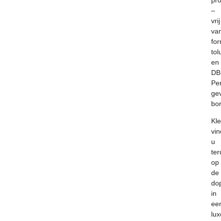
pr
–
vrij
va
fo
to
en
DB
Per
ge
bor
K
l
vin
u
ter
op
de
do
in
ee
lux