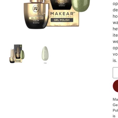
op
de
ho
wa
he
it
we
op
vo
is.
Ma
Ge
Pol
is