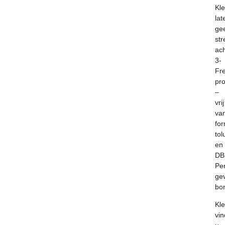
Kl
lat
ge
st
ach
3-
Fr
pr
–
vrij
va
fo
to
en
DB
Per
ge
bor
K
l
vin