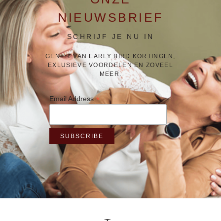
NIEUWSBRIEF
SCHRIJF JE NU IN
GENIET VAN EARLY BIRD KORTINGEN,
EXLUSIEVE VOORDELEN EN ZOVEEL
MEER.
*
Email Address