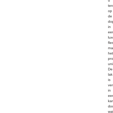
u
ter
op
de
do
in
ee
lux
fle
ma
het
pr
uni
De
lak
is
ve
in
ee
ka
do
wa