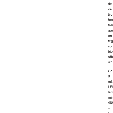
de
vei
tij
het
tra
ga
en
teg
vol
bio
af
is*
Cap
8
ml,
LE
la
mi
48
–