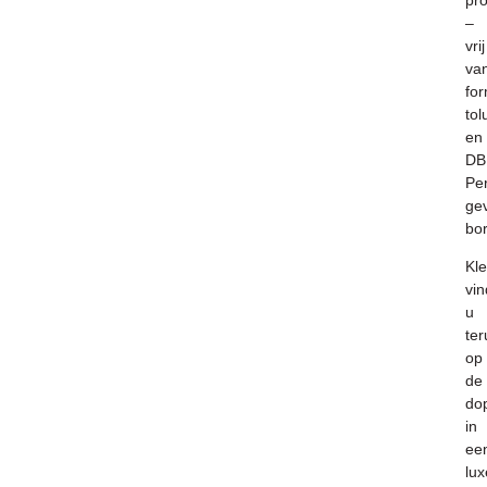
pr
–
vrij
va
fo
to
en
DB
Per
ge
bor
K
l
vin
u
ter
op
de
do
in
ee
lux