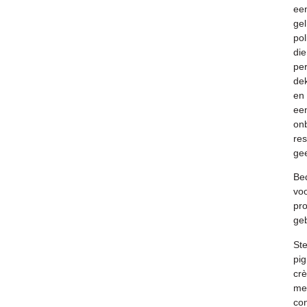
ee
gel
pol
die
per
de
en
ee
onb
res
gee
Be
vo
pro
geb
St
pig
cr
me
con