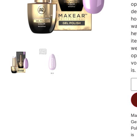
op
de
ho
wa
he
it
we
op
vo
is.
Ma
Ge
Pol
is