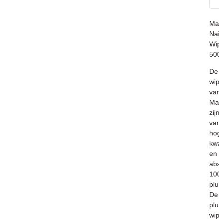
Ma
Nai
Wi
50
De
wi
va
Ma
zij
va
ho
kwa
en
ab
10
plu
De
plu
wi