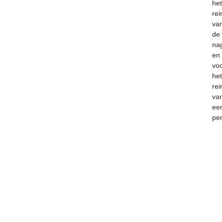
het
rei
va
de
nag
en
vo
het
rei
va
ee
pe