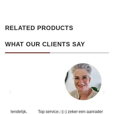
RELATED PRODUCTS
WHAT OUR CLIENTS SAY
Sup
.
Top service.:-):-) zeker een aanrader voor anderen.