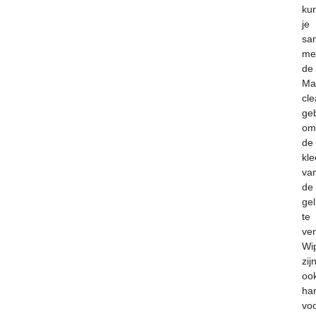
ku
je
sa
me
de
Ma
cl
ge
om
de
kle
va
de
gel
te
ver
Wi
zij
oo
ha
vo