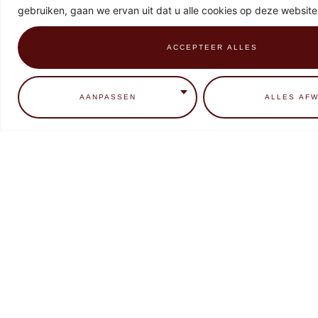
gebruiken, gaan we ervan uit dat u alle cookies op deze website
*
Email Address
ACCEPTEER ALLES
0
AANPASSEN
ALLES AFW
HOME
CONTACT
BEHANDELINGEN
EDUCATIE