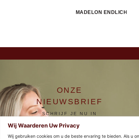
MADELON ENDLICH
ONZE
NIEUWSBRIEF
SCHRIJF JE NU IN
Wij Waarderen Uw Privacy
GENIET VAN EARLY BIRD KORTINGEN,
EXLUSIEVE VOORDELEN EN ZOVEEL
Wij gebruiken cookies om u de beste ervaring te bieden. Als u onz
MEER.