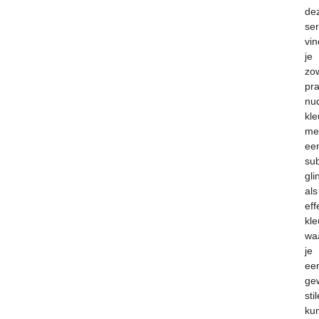
de
ser
vin
je
zo
pra
nu
kl
me
ee
sub
gli
als
eff
kl
wa
je
ee
ge
sti
ku