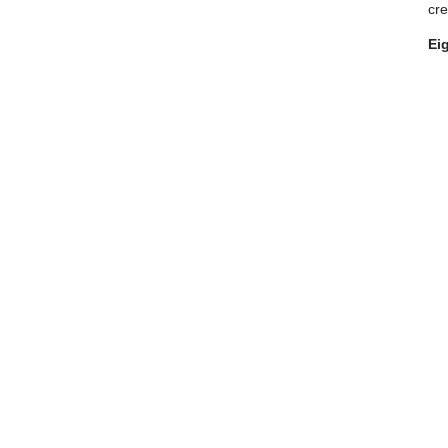
cre
Ei