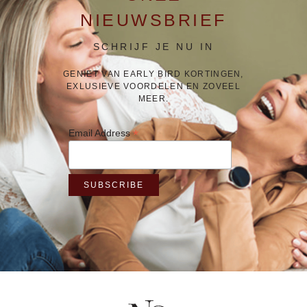
NIEUWSBRIEF
SCHRIJF JE NU IN
GENIET VAN EARLY BIRD KORTINGEN,
EXLUSIEVE VOORDELEN EN ZOVEEL
MEER.
*
Email Address