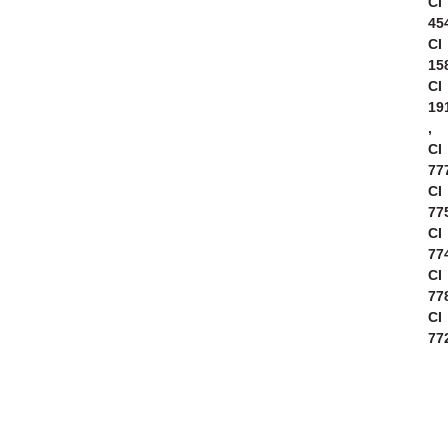
CI
45
CI
15
CI
19
,
CI
77
CI
77
CI
77
CI
77
CI
77