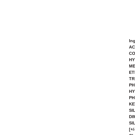
In
AC
CO
HY
ME
ET
TR
PH
HY
PH
KE
SI
DI
SI
[+/