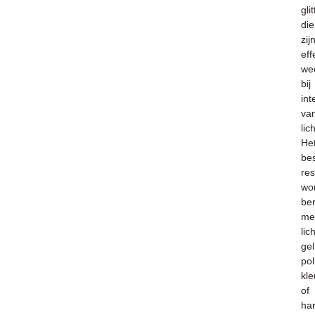
glit
die
zij
eff
we
bij
int
va
lich
He
be
res
wo
ber
me
lic
gel
pol
kl
of
ha