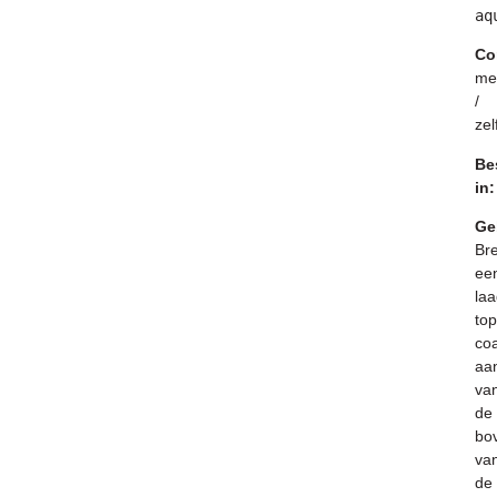
aq
Co
me
/
zel
Be
in
Ge
Br
ee
laa
top
co
aa
va
de
bo
va
de