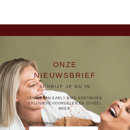
ONZE
NIEUWSBRIEF
SCHRIJF JE NU IN
GENIET VAN EARLY BIRD KORTINGEN,
EXLUSIEVE VOORDELEN EN ZOVEEL
MEER.
*
Email Address