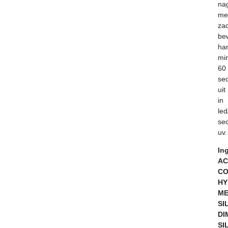
na
me
za
be
ha
mi
60
se
uit
in
le
se
uv.
In
AC
CO
HY
ME
SI
DI
SI