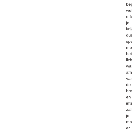
be
we
eff
je
krij
du
sp
me
het
lich
wa
afh
va
de
br
en
int
zal
je
ma
er