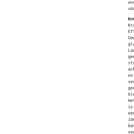
an
uit
Kr
Ef
Ge
gl
Laa
gee
st
ac
en 
ve
gee
kl
Het
is 
een
id
bas
voo