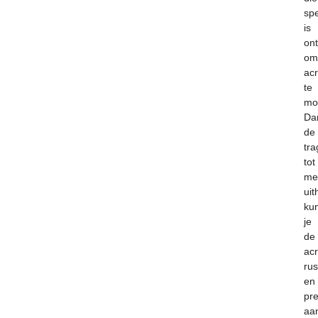
spe
is
ont
om
ac
te
mo
Dan
de
tra
tot
me
uit
ku
je
de
acr
rus
en
pre
aa