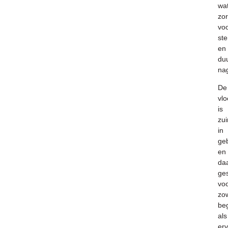
wa
zor
vo
ste
en
du
nag
De
vlo
is
zui
in
ge
en
da
ges
vo
zo
be
als
er