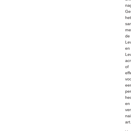
nag
Ge
het
sa
me
de
Le
en
Le
ac
of
ef
vo
ee
per
he
en
ver
nai
art