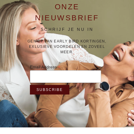
ONZE
NIEUWSBRIEF
SCHRIJF JE NU IN
GENIET VAN EARLY BIRD KORTINGEN,
EXLUSIEVE VOORDELEN EN ZOVEEL
MEER.
*
Email Address