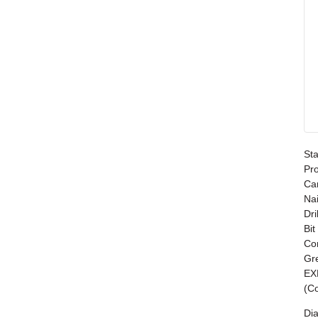
Sta
Pr
Ca
Nai
Dril
Bit
Co
Gr
EX
(C
Di