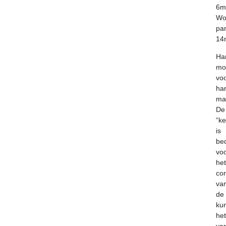
6
Wo
par
14
Ha
mo
vo
ha
ma
De
“k
is
be
vo
het
cor
va
de
kun
het