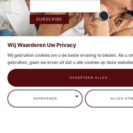
Wij Waarderen Uw Privacy
Wij gebruiken cookies om u de beste ervaring te bieden. Als u onz
gebruiken, gaan we ervan uit dat u alle cookies op deze website
ACCEPTEER ALLES
0
AANPASSEN
ALLES AFW
HOME
CONTACT
BEHANDELINGEN
EDUCATIE
MADE WITH
♥
BY FEELSLIKEHOME.MEDIA