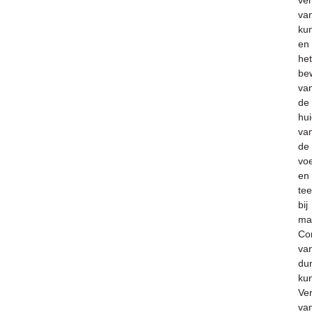
ver
va
kun
en
het
be
va
de
hu
va
de
vo
en
te
bij
ma
Cor
va
du
kun
Ver
va