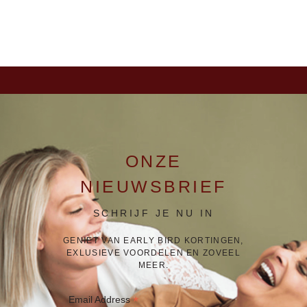
ONZE
NIEUWSBRIEF
SCHRIJF JE NU IN
GENIET VAN EARLY BIRD KORTINGEN,
EXLUSIEVE VOORDELEN EN ZOVEEL
MEER.
*
Email Address