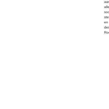
aa
all
so
ste
en
des
Roe