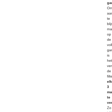
ga
O
aa
te
bli
ma
op
de
vol
gar
is
het
ver
de
filt
el
3
ma
te
ve
Zo