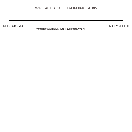
MADE WITH
♥
BY FEELSLIKEHOME.MEDIA
BE0674825634
PRIVACYBELEID
VOORWAARDEN EN TERUGGAVEN