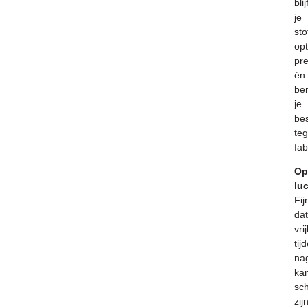
blij
je
sto
op
pr
én
be
je
be
te
fab
Op
luc
Fij
dat
vri
tij
na
ka
sch
zij