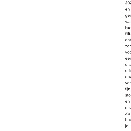
J0
en
ge
va
ho
fil
dat
zor
vo
ee
uit
eff
op
va
fijn
sto
en
mic
Zo
ho
je