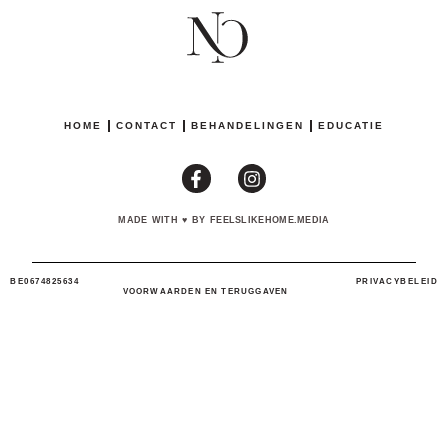
HOME
CONTACT
BEHANDELINGEN
EDUCATIE
MADE WITH
♥
BY FEELSLIKEHOME.MEDIA
BE0674825634
PRIVACYBELEID
VOORWAARDEN EN TERUGGAVEN