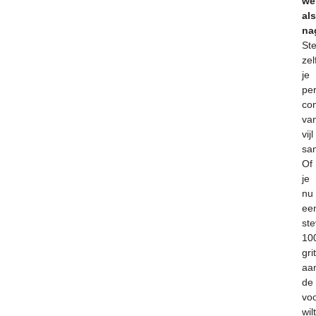
we
als
nag
Ste
zel
je
per
co
va
vijl
sa
Of
je
nu
ee
ste
10
grit
aa
de
vo
wilt