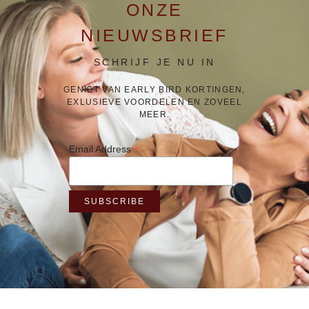
ONZE
NIEUWSBRIEF
SCHRIJF JE NU IN
GENIET VAN EARLY BIRD KORTINGEN,
EXLUSIEVE VOORDELEN EN ZOVEEL
MEER.
*
Email Address