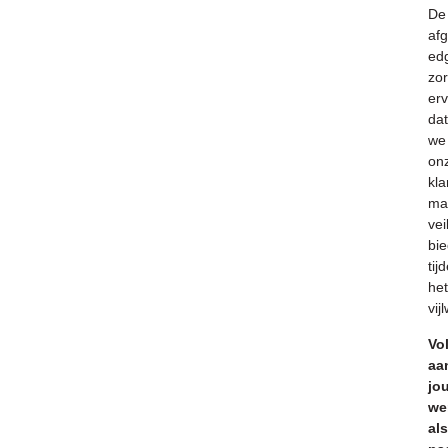
De
af
ed
zo
er
dat
we
on
kla
ma
vei
bi
tij
het
vij
Vo
aa
jo
we
als