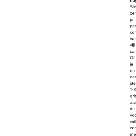
nag
Ste
zel
je
per
co
va
vijl
sa
Of
je
nu
ee
ste
10
grit
aa
de
vo
wilt
co
me