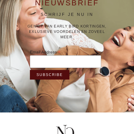
NIEUWSBRIEF
SCHRIJF JE NU IN
GENIET VAN EARLY BIRD KORTINGEN,
EXLUSIEVE VOORDELEN EN ZOVEEL
MEER.
*
Email Address