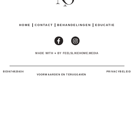
HOME
CONTACT
BEHANDELINGEN
EDUCATIE
MADE WITH
♥
BY FEELSLIKEHOME.MEDIA
BE0674825634
PRIVACYBELEID
VOORWAARDEN EN TERUGGAVEN