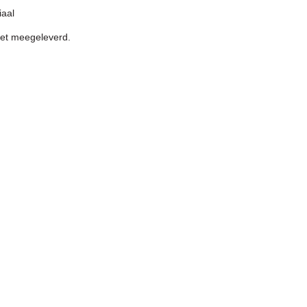
iaal
iet meegeleverd.