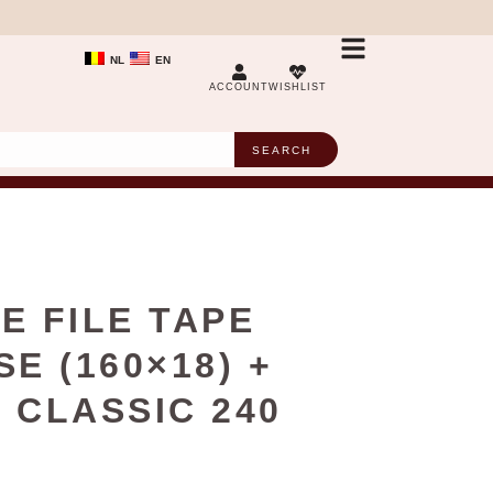
NL
EN
ACCOUNT
WISHLIST
SEARCH
E FILE TAPE
E (160×18) +
 CLASSIC 240