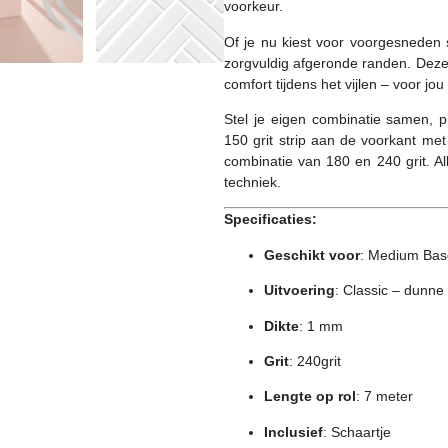
voorkeur.
Of je nu kiest voor voorgesneden str
zorgvuldig afgeronde randen. Deze 
comfort tijdens het vijlen – voor jou
Stel je eigen combinatie samen, pr
150 grit strip aan de voorkant met
combinatie van 180 en 240 grit. All
techniek.
Specificaties:
Geschikt voor
: Medium Bas
Uitvoering
: Classic – dunne 
Dikte
: 1 mm
Grit
: 240grit
Lengte op rol
: 7 meter
Inclusief
: Schaartje