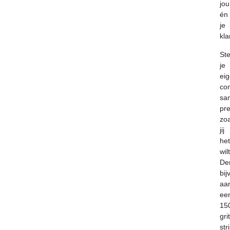
jou
én
je
kla
Ste
je
ei
co
sa
pre
zoa
jij
het
wilt
De
bij
aa
ee
15
grit
str