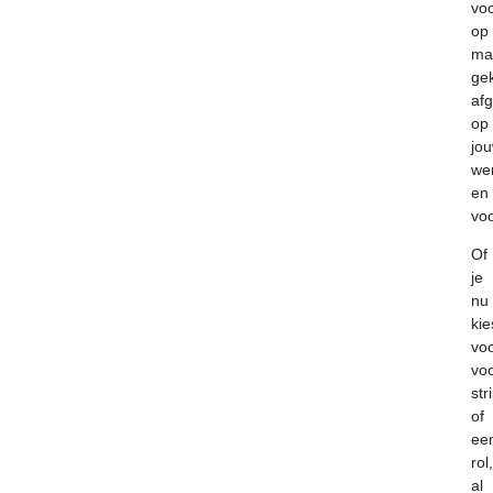
voo
op
ma
ge
af
op
jo
we
en
voo
Of
je
nu
kie
vo
vo
str
of
ee
rol,
al