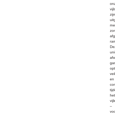
on
vijl
zij
uit
me
zor
af
ra
De
un
af
ga
op
vei
en
co
tij
het
vij
–
vo