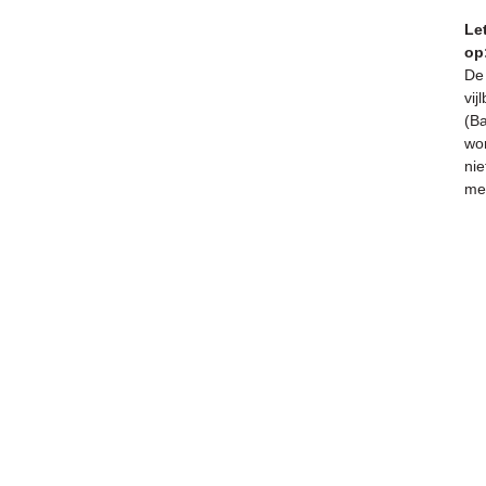
Le
op
De
vij
(B
wo
nie
me