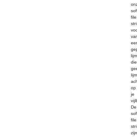
on
sof
file
str
vo
va
ee
ge
lij
die
ge
lij
ach
op
je
vij
De
sof
file
str
zij