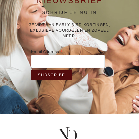
NIEUWSBRIEF
SCHRIJF JE NU IN
GENIET VAN EARLY BIRD KORTINGEN,
EXLUSIEVE VOORDELEN EN ZOVEEL
MEER.
*
Email Address