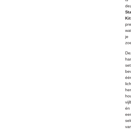
de
Sta
Kit
pre
wa
je
zoe
De
ha
set
be
éé
lic
he
ho
vij
én
ee
sel
va