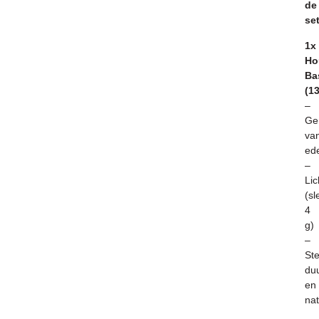
de
se
1x
Ho
Ba
(1
–
Ge
va
ed
–
Lic
(sl
4
g)
–
Ste
du
en
nat