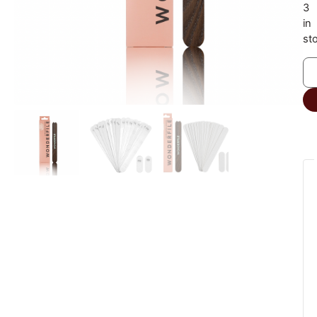
3
in
st