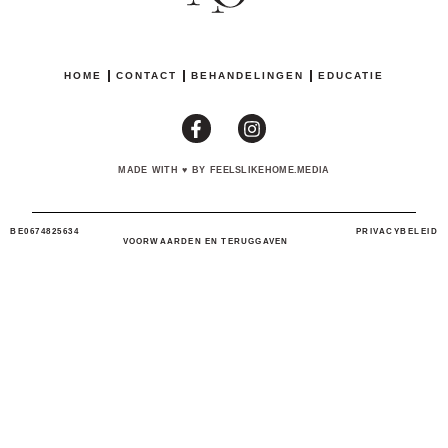
HOME
CONTACT
BEHANDELINGEN
EDUCATIE
MADE WITH
♥
BY FEELSLIKEHOME.MEDIA
BE0674825634
PRIVACYBELEID
VOORWAARDEN EN TERUGGAVEN