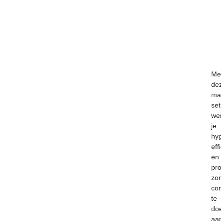
Me
de
man
set
we
je
hyg
eff
en
pro
zo
co
te
do
aa