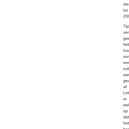
ste
tot
20
Tij
ver
gee
het
ho
so
ee
sub
aa
ge
af.
Let
er
we
op
dat
het