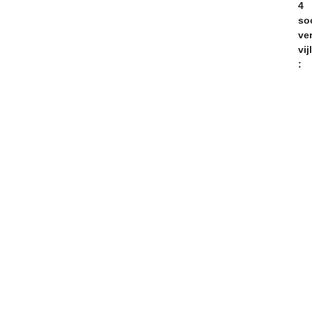
4
so
ve
vij
: