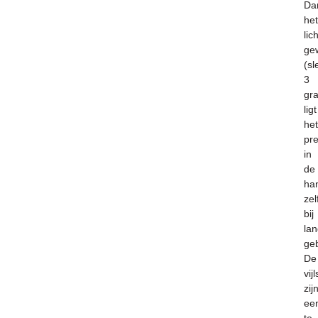
Dan
het
lich
ge
(sl
3
gr
ligt
het
pre
in
de
ha
zel
bij
lan
geb
De
vijl
zij
ee
te