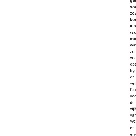
ge
vo
zo
ko
als
wa
ste
wa
zor
vo
op
hy
en
vei
Ki
vo
de
vij
va
WO
en
er