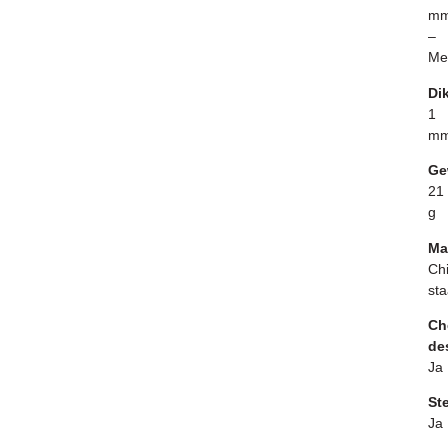
m
–
Me
Di
1
m
Ge
21
g
Ma
Chi
st
Ch
de
Ja
Ste
Ja