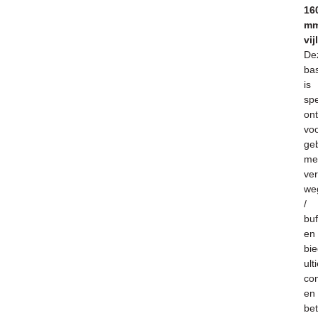
16
m
vij
De
bas
is
spe
on
vo
ge
me
ve
we
/
buf
en
bie
ult
co
en
be