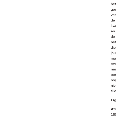
het
ge
vee
de
kwa
en
de
be
die
jo
ma
erv
na
ee
ho
ni
till
Ei
Af
16