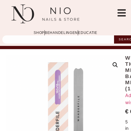
SHOP
BEHANDELINGEN
EDUCATIE
SEAR
W
T
M
B
M
(
Ad
wi
€
5
in