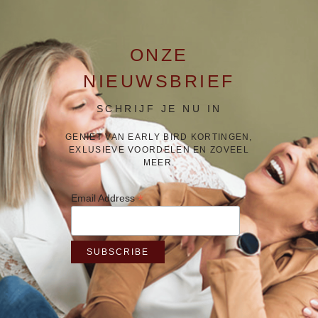
ONZE
NIEUWSBRIEF
SCHRIJF JE NU IN
GENIET VAN EARLY BIRD KORTINGEN,
EXLUSIEVE VOORDELEN EN ZOVEEL
MEER.
*
Email Address